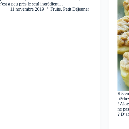
c’est à peu près le seul ingrédient…
11 novembre 2019
Fruits
,
Petit Déjeuner
Récemm
pêches
! Alor
ne pas
? D’a