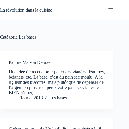
Passer
au
La révolution dans la cuisine
contenu
Catégorie
Les bases
Panure Maison Deluxe
Une idée de recette pour paner des viandes, légumes,
beignets, etc. La base, c’est du pain sec moulu. À la
rigueur des biscottes, mais plutôt que de dépenser de
l’argent en plus, récupérez votre pain sec, faites le
BIEN sécher,…
18 mai 2013
Les bases
Cadeau gourmand : Huile d’olive aromatisée à l’ail