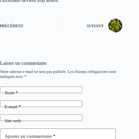
citronnade devient trop amère.
PRÉCÉDENT
SUIVANT
Laisser un commentaire
Votre adresse e-mail ne sera pas publiée.
Les champs obligatoires sont
A
indiqués avec
*
l
t
e
Nom
*
r
n
a
E-mail
*
t
i
Site web
v
e
:
Ajouter un commentaire
*