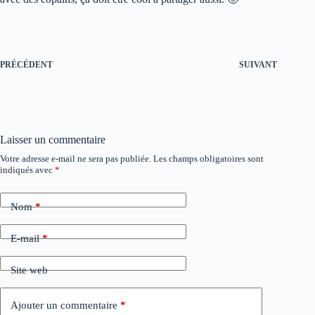
PRÉCÉDENT
SUIVANT
Laisser un commentaire
Votre adresse e-mail ne sera pas publiée.
Les champs obligatoires sont
A
indiqués avec
*
l
t
e
Nom
*
r
n
a
E-mail
*
t
i
Site web
v
e
:
Ajouter un commentaire
*