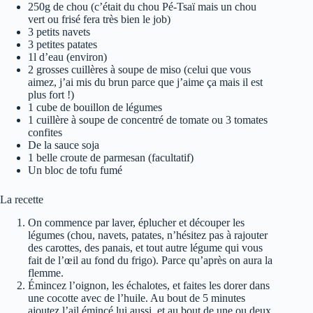
250g de chou (c’était du chou Pé-Tsaï mais un chou
vert ou frisé fera très bien le job)
3 petits navets
3 petites patates
1l d’eau (environ)
2 grosses cuillères à soupe de miso (celui que vous
aimez, j’ai mis du brun parce que j’aime ça mais il est
plus fort !)
1 cube de bouillon de légumes
1 cuillère à soupe de concentré de tomate ou 3 tomates
confites
De la sauce soja
1 belle croute de parmesan (facultatif)
Un bloc de tofu fumé
La recette
On commence par laver, éplucher et découper les
légumes (chou, navets, patates, n’hésitez pas à rajouter
des carottes, des panais, et tout autre légume qui vous
fait de l’œil au fond du frigo). Parce qu’après on aura la
flemme.
Émincez l’oignon, les échalotes, et faites les dorer dans
une cocotte avec de l’huile. Au bout de 5 minutes
ajoutez l’ail émincé lui aussi, et au bout de une ou deux