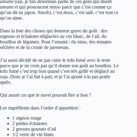
umami
(oui, je fais désormais partie de ces gens qui disent
umami
et qui prononcent
misso
parce que c’est comme ça
qu’on dit au japon. #snob), c’est doux, c’est salé, c’est tout ce
qu’on aime.
Dans la liste des choses qui donnent grave du goût : des
oignons et échalotes déglacées au vin blanc, de l’ail, du
bouillon de légumes. Pour l’umami : du miso, des tomates
séchées et de la croute de parmesan.
J’ai aussi décidé de ne pas cuire le tofu fumé avec le reste
parce que je ne crois pas qu’il donne son goût au bouillon. Le
tofu fumé c’est trop bon quand c’est très grillé et déglacé au
soja. Donc je l’ai fait à part, et je l’ai ajouté à la pas-potée
après.
Qui aurait cru que le navet pouvait être si bon ?
Les ingrédients dans l’ordre d’apparition :
1 oignon rouge
2 petites échalotes
2 grosses gousses d’ail
1/2 verre de vin blanc