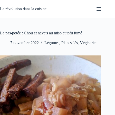
Passer
au
La révolution dans la cuisine
contenu
La pas-potée : Chou et navets au miso et tofu fumé
7 novembre 2022
Légumes
,
Plats salés
,
Végétarien