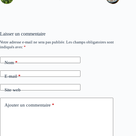
Laisser un commentaire
Votre adresse e-mail ne sera pas publiée.
Les champs obligatoires sont
A
indiqués avec
*
l
t
e
Nom
*
r
n
a
E-mail
*
t
i
Site web
v
e
:
Ajouter un commentaire
*