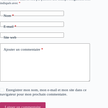
indiqués avec
*
l
t
e
Nom
*
r
n
a
E-mail
*
t
i
Site web
v
e
:
Ajouter un commentaire
*
Enregistrer mon nom, mon e-mail et mon site dans ce
navigateur pour mon prochain commentaire.
Laisser un commentaire