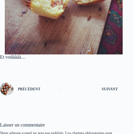
Et voilàààà…
PRÉCÉDENT
SUIVANT
Laisser un commentaire
Votre adresse e-mail ne sera pas publiée.
Les champs obligatoires sont
A