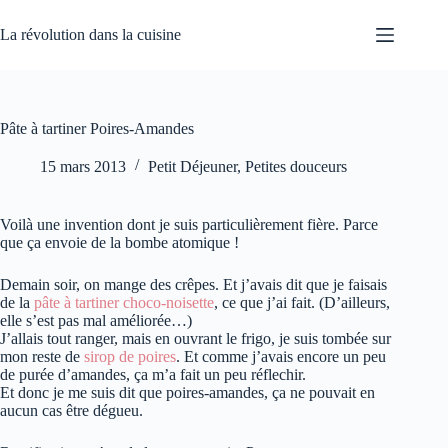
Passer
au
La révolution dans la cuisine
contenu
Pâte à tartiner Poires-Amandes
15 mars 2013
Petit Déjeuner
,
Petites douceurs
Voilà une invention dont je suis particulièrement fière. Parce
que ça envoie de la bombe atomique !
Demain soir, on mange des crêpes. Et j’avais dit que je faisais
de la
pâte à tartiner choco-noisette
, ce que j’ai fait. (D’ailleurs,
elle s’est pas mal améliorée…)
J’allais tout ranger, mais en ouvrant le frigo, je suis tombée sur
mon reste de
sirop de poires
. Et comme j’avais encore un peu
de purée d’amandes, ça m’a fait un peu réflechir.
Et donc je me suis dit que poires-amandes, ça ne pouvait en
aucun cas être dégueu.