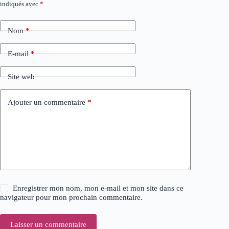
indiqués avec
*
l
t
e
Nom
*
r
n
a
E-mail
*
t
i
Site web
v
e
:
Ajouter un commentaire
*
Enregistrer mon nom, mon e-mail et mon site dans ce
navigateur pour mon prochain commentaire.
Laisser un commentaire