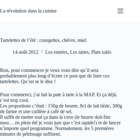
Passer
au
La révolution dans la cuisine
contenu
Tartelettes de l’été : courgettes, chèvre, miel.
14 août 2012
Les entrées
,
Les tartes
,
Plats salés
Bon, pour commencer je veux vous dire qu’il sera
probablement plus long d’écrire ce post que de faire ces
tartelettes. Qu’on se le dise !
Pour commencr, j’ai fait la pate à tarte à la MAP. Et ça déjà,
c’est trop cool.
Les proportions c’était : 150g de beurre, 8cl de lait tiède, 300g
de farine et une cuillère à café de sel.
Il suffit de mettre tout ça dans la cuve (le beurre doit être
mou… en plein été je vous jure que c’est rapide!) et de lancer
n’importe quel programme. Normalement, les 5 premières
minutes de pétrissage suffisent.