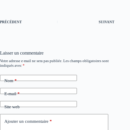
PRÉCÉDENT
SUIVANT
Laisser un commentaire
Votre adresse e-mail ne sera pas publiée.
Les champs obligatoires sont
A
indiqués avec
*
l
t
e
Nom
*
r
n
a
E-mail
*
t
i
Site web
v
e
:
Ajouter un commentaire
*