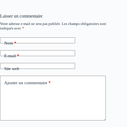
Laisser un commentaire
Votre adresse e-mail ne sera pas publiée.
Les champs obligatoires sont
A
indiqués avec
*
l
t
e
Nom
*
r
n
a
E-mail
*
t
i
Site web
v
e
:
Ajouter un commentaire
*