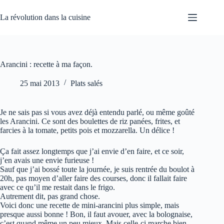
Passer
au
La révolution dans la cuisine
contenu
Arancini : recette à ma façon.
25 mai 2013
Plats salés
Je ne sais pas si vous avez déjà entendu parlé, ou même goûté
les Arancini. Ce sont des boulettes de riz panées, frites, et
farcies à la tomate, petits pois et mozzarella. Un délice !
Ça fait assez longtemps que j’ai envie d’en faire, et ce soir,
j’en avais une envie furieuse !
Sauf que j’ai bossé toute la journée, je suis rentrée du boulot à
20h, pas moyen d’aller faire des courses, donc il fallait faire
avec ce qu’il me restait dans le frigo.
Autrement dit, pas grand chose.
Voici donc une recette de mini-arancini plus simple, mais
presque aussi bonne ! Bon, il faut avouer, avec la bolognaise,
c’est quand même un peu mieux. Mais celle-ci marche bien