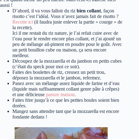
aussi !
D’abord, il va vous falloir du riz
bien collant
, façon
risotto c’est l’idéal. Vous n’avez jamais fait de risotto ?
Recette ici
(il faudra juste enlever la partie « courge » de
la recette).
Ici il me restait du riz nature, je l’ai refait cuire avec de
l’eau pour le rendre encore plus collant, et j’ai ajouté un
peu de mélange ail-piment en poudre pour le goût. Avec
un petit bouillon cube ou maison, ça sera encore
meilleur.
Découpez de la mozzarella et du jambon en petits cubes
(c’était du speck pour moi ce soir).
Faites des boulettes de riz, creusez un petit trou,
déposez la mozzarella et le jambon, refermez.
Panez avec un mélange assez liquide de farine et d’eau
(liquide mais suffisamment collant genre pâte à crêpes)
et une délicieuse
panure maison
.
Faites frire jusqu’à ce que les petites boules soient bien
dorées.
Mangez sans attendre tant que la mozzarella est encore
fondante dedans !