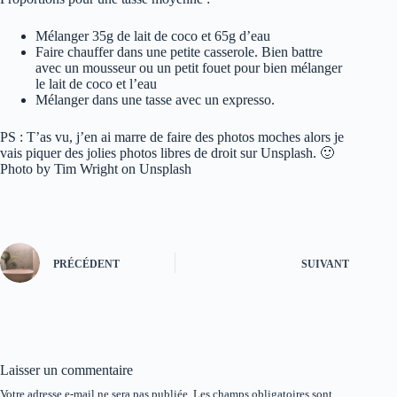
Mélanger 35g de lait de coco et 65g d’eau
Faire chauffer dans une petite casserole. Bien battre
avec un mousseur ou un petit fouet pour bien mélanger
le lait de coco et l’eau
Mélanger dans une tasse avec un expresso.
PS : T’as vu, j’en ai marre de faire des photos moches alors je
vais piquer des jolies photos libres de droit sur Unsplash. 🙂
Photo by Tim Wright on Unsplash
PRÉCÉDENT
SUIVANT
Laisser un commentaire
Votre adresse e-mail ne sera pas publiée.
Les champs obligatoires sont
A