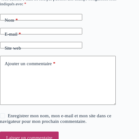
indiqués avec
*
l
t
e
Nom
*
r
n
a
E-mail
*
t
i
Site web
v
e
:
Ajouter un commentaire
*
Enregistrer mon nom, mon e-mail et mon site dans ce
navigateur pour mon prochain commentaire.
Laisser un commentaire