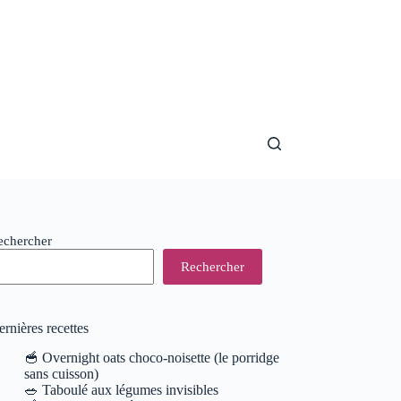
echercher
Rechercher
rnières recettes
🥣 Overnight oats choco-noisette (le porridge
sans cuisson)
🥗 Taboulé aux légumes invisibles