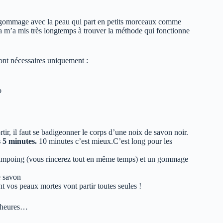
n gommage avec la peau qui part en petits morceaux comme
a m’a mis très longtemps à trouver la méthode qui fonctionne
sont nécessaires uniquement :
o
rtir, il faut se badigeonner le corps d’une noix de savon noir.
 5 minutes.
10 minutes c’est mieux.C’est long pour les
hampoing (vous rincerez tout en même temps) et un gommage
e savon
 vos peaux mortes vont partir toutes seules !
es heures…