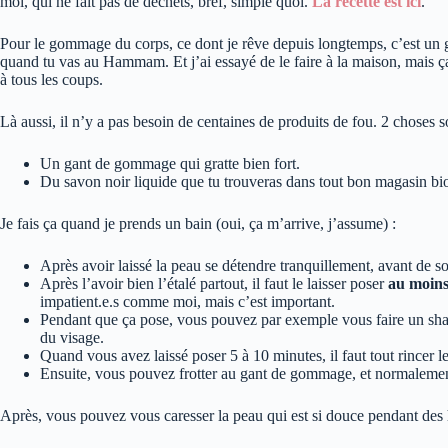
moi, qui ne fait pas de déchets, bref, simple quoi.
La recette est ici
.
Pour le gommage du corps, ce dont je rêve depuis longtemps, c’est u
quand tu vas au Hammam. Et j’ai essayé de le faire à la maison, mais ç
à tous les coups.
Là aussi, il n’y a pas besoin de centaines de produits de fou. 2 choses 
Un gant de gommage qui gratte bien fort.
Du savon noir liquide que tu trouveras dans tout bon magasin bi
Je fais ça quand je prends un bain (oui, ça m’arrive, j’assume) :
Après avoir laissé la peau se détendre tranquillement, avant de so
Après l’avoir bien l’étalé partout, il faut le laisser poser
au
moins
impatient.e.s comme moi, mais c’est important.
Pendant que ça pose, vous pouvez par exemple vous faire un s
du visage.
Quand vous avez laissé poser 5 à 10 minutes, il faut tout rincer l
Ensuite, vous pouvez frotter au gant de gommage, et normalement
Après, vous pouvez vous caresser la peau qui est si douce pendant d