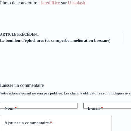
Photo de couverture :
Jared Rice
sur
Unsplash
ARTICLE
PRÉCÉDENT
Le bouillon d'épluchures (et sa superbe amélioration bressane)
Laisser un commentaire
Votre adresse e-mail ne sera pas publiée.
Les champs obligatoires sont indiqués av
A
l
t
Nom
*
E-mail
*
e
r
n
Ajouter un commentaire
*
a
t