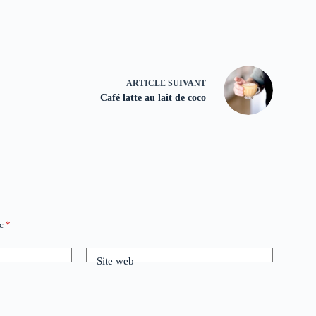
ARTICLE
SUIVANT
Café latte au lait de coco
ec
*
Site web