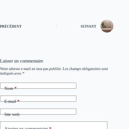
PRÉCÉDENT
SUIVANT
Laisser un commentaire
Votre adresse e-mail ne sera pas publiée.
Les champs obligatoires sont
A
indiqués avec
*
l
t
e
Nom
*
r
n
a
E-mail
*
t
i
Site web
v
e
:
Ajouter un commentaire
*