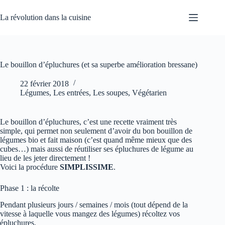
Passer
au
La révolution dans la cuisine
contenu
Le bouillon d’épluchures (et sa superbe amélioration bressane)
22 février 2018
Légumes
,
Les entrées
,
Les soupes
,
Végétarien
Le bouillon d’épluchures, c’est une recette vraiment très
simple, qui permet non seulement d’avoir du bon bouillon de
légumes bio et fait maison (c’est quand même mieux que des
cubes…) mais aussi de réutiliser ses épluchures de légume au
lieu de les jeter directement !
Voici la procédure
SIMPLISSIME
.
Phase 1 : la récolte
Pendant plusieurs jours / semaines / mois (tout dépend de la
vitesse à laquelle vous mangez des légumes) récoltez vos
épluchures.