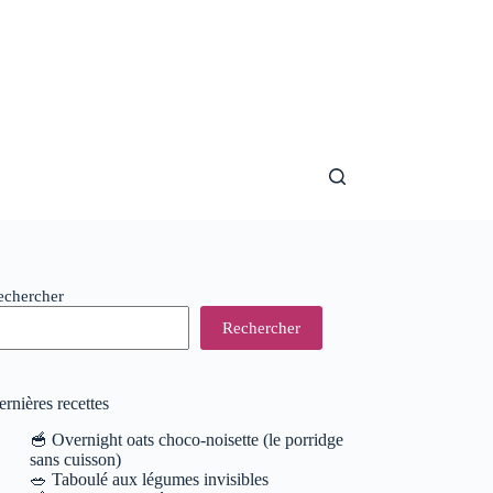
echercher
Rechercher
rnières recettes
🥣 Overnight oats choco-noisette (le porridge
sans cuisson)
🥗 Taboulé aux légumes invisibles