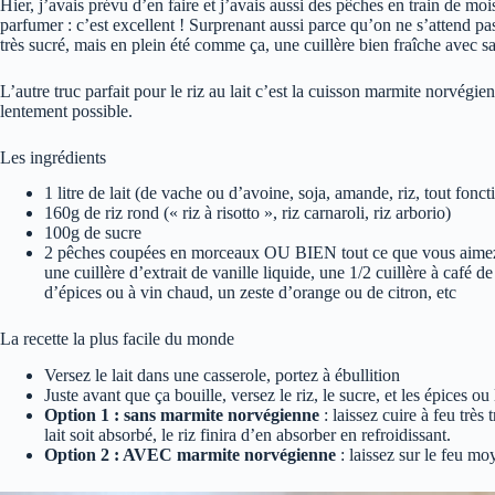
Hier, j’avais prévu d’en faire et j’avais aussi des pêches en train de mo
parfumer : c’est excellent ! Surprenant aussi parce qu’on ne s’attend pas
très sucré, mais en plein été comme ça, une cuillère bien fraîche avec sa
L’autre truc parfait pour le riz au lait c’est la cuisson marmite norvégi
lentement possible.
Les ingrédients
1 litre de lait (de vache ou d’avoine, soja, amande, riz, tout fonct
160g de riz rond (« riz à risotto », riz carnaroli, riz arborio)
100g de sucre
2 pêches coupées en morceaux OU BIEN tout ce que vous aimez 
une cuillère d’extrait de vanille liquide, une 1/2 cuillère à café 
d’épices ou à vin chaud, un zeste d’orange ou de citron, etc
La recette la plus facile du monde
Versez le lait dans une casserole, portez à ébullition
Juste avant que ça bouille, versez le riz, le sucre, et les épices ou
Option 1 : sans marmite norvégienne
: laissez cuire à feu très
lait soit absorbé, le riz finira d’en absorber en refroidissant.
Option 2 : AVEC marmite norvégienne
: laissez sur le feu m