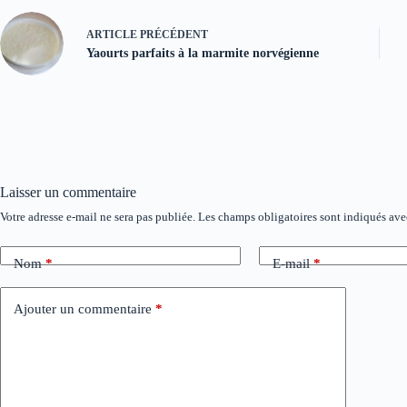
ARTICLE
PRÉCÉDENT
Yaourts parfaits à la marmite norvégienne
Laisser un commentaire
Votre adresse e-mail ne sera pas publiée.
Les champs obligatoires sont indiqués av
A
l
t
Nom
*
E-mail
*
e
r
n
Ajouter un commentaire
*
a
t
i
v
e
: