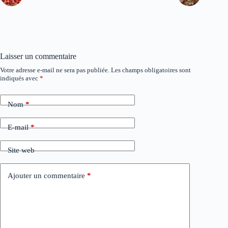
Laisser un commentaire
Votre adresse e-mail ne sera pas publiée.
Les champs obligatoires sont
A
indiqués avec
*
l
t
e
Nom
*
r
n
a
E-mail
*
t
i
Site web
v
e
:
Ajouter un commentaire
*