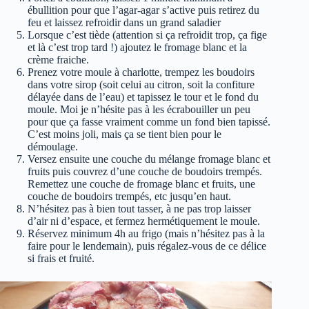
ébullition pour que l’agar-agar s’active puis retirez du
feu et laissez refroidir dans un grand saladier
Lorsque c’est tiède (attention si ça refroidit trop, ça fige
et là c’est trop tard !) ajoutez le fromage blanc et la
crème fraiche.
Prenez votre moule à charlotte, trempez les boudoirs
dans votre sirop (soit celui au citron, soit la confiture
délayée dans de l’eau) et tapissez le tour et le fond du
moule. Moi je n’hésite pas à les écrabouiller un peu
pour que ça fasse vraiment comme un fond bien tapissé.
C’est moins joli, mais ça se tient bien pour le
démoulage.
Versez ensuite une couche du mélange fromage blanc et
fruits puis couvrez d’une couche de boudoirs trempés.
Remettez une couche de fromage blanc et fruits, une
couche de boudoirs trempés, etc jusqu’en haut.
N’hésitez pas à bien tout tasser, à ne pas trop laisser
d’air ni d’espace, et fermez hermétiquement le moule.
Réservez minimum 4h au frigo (mais n’hésitez pas à la
faire pour le lendemain), puis régalez-vous de ce délice
si frais et fruité.