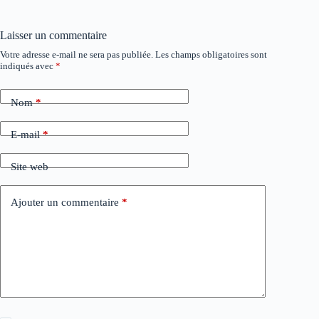
Laisser un commentaire
Votre adresse e-mail ne sera pas publiée.
Les champs obligatoires sont
A
indiqués avec
*
l
t
e
Nom
*
r
n
a
E-mail
*
t
i
Site web
v
e
:
Ajouter un commentaire
*