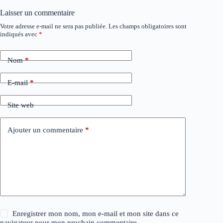
Laisser un commentaire
Votre adresse e-mail ne sera pas publiée.
Les champs obligatoires sont
A
indiqués avec
*
l
t
e
Nom
*
r
n
a
E-mail
*
t
i
Site web
v
e
:
Ajouter un commentaire
*
Enregistrer mon nom, mon e-mail et mon site dans ce
navigateur pour mon prochain commentaire.