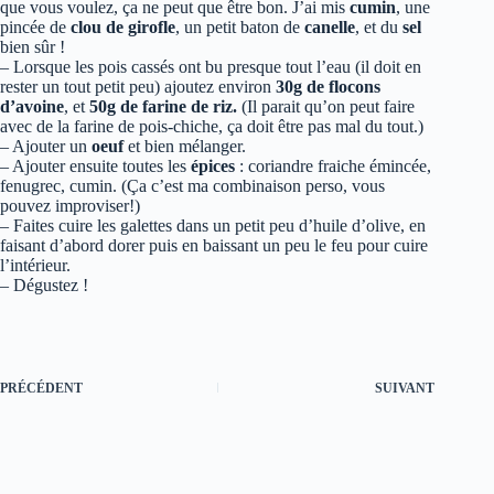
que vous voulez, ça ne peut que être bon. J’ai mis
cumin
, une
pincée de
clou de girofle
, un petit baton de
canelle
, et du
sel
bien sûr !
– Lorsque les pois cassés ont bu presque tout l’eau (il doit en
rester un tout petit peu) ajoutez environ
30g de flocons
d’avoine
, et
50g de farine de riz.
(Il parait qu’on peut faire
avec de la farine de pois-chiche, ça doit être pas mal du tout.)
– Ajouter un
oeuf
et bien mélanger.
– Ajouter ensuite toutes les
épices
: coriandre fraiche émincée,
fenugrec, cumin. (Ça c’est ma combinaison perso, vous
pouvez improviser!)
– Faites cuire les galettes dans un petit peu d’huile d’olive, en
faisant d’abord dorer puis en baissant un peu le feu pour cuire
l’intérieur.
– Dégustez !
PRÉCÉDENT
SUIVANT