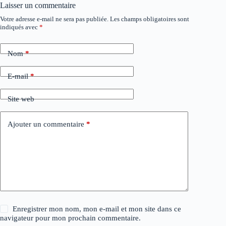
Laisser un commentaire
Votre adresse e-mail ne sera pas publiée.
Les champs obligatoires sont
A
indiqués avec
*
l
t
e
Nom
*
r
n
a
E-mail
*
t
i
Site web
v
e
:
Ajouter un commentaire
*
Enregistrer mon nom, mon e-mail et mon site dans ce
navigateur pour mon prochain commentaire.