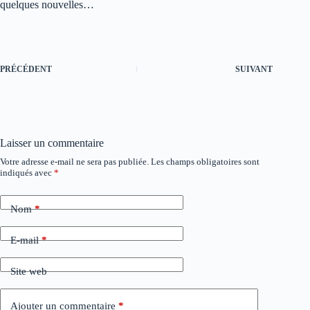
quelques nouvelles…
PRÉCÉDENT
SUIVANT
Laisser un commentaire
Votre adresse e-mail ne sera pas publiée.
Les champs obligatoires sont
A
indiqués avec
*
l
t
e
Nom
*
r
n
a
E-mail
*
t
i
Site web
v
e
:
Ajouter un commentaire
*