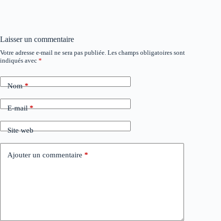
Laisser un commentaire
Votre adresse e-mail ne sera pas publiée.
Les champs obligatoires sont
A
indiqués avec
*
l
t
e
Nom
*
r
n
a
E-mail
*
t
i
Site web
v
e
:
Ajouter un commentaire
*