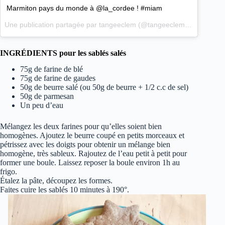
Marmiton pays du monde à @la_cordee ! #miam
Une publication partagée par tangeeclem (@tangeeclem) le
14 Mars
INGRÉDIENTS pour les sablés salés
75g de farine de blé
75g de farine de gaudes
50g de beurre salé (ou 50g de beurre + 1/2 c.c de sel)
50g de parmesan
Un peu d’eau
Mélangez les deux farines pour qu’elles soient bien
homogènes. Ajoutez le beurre coupé en petits morceaux et
pétrissez avec les doigts pour obtenir un mélange bien
homogène, très sableux. Rajoutez de l’eau petit à petit pour
former une boule. Laissez reposer la boule environ 1h au
frigo.
Étalez la pâte, découpez les formes.
Faites cuire les sablés 10 minutes à 190°.