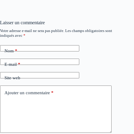
Laisser un commentaire
Votre adresse e-mail ne sera pas publiée.
Les champs obligatoires sont
A
indiqués avec
*
l
t
e
Nom
*
r
n
a
E-mail
*
t
i
Site web
v
e
:
Ajouter un commentaire
*