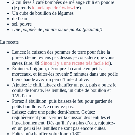
2 cuillères à café bombées de mélange chili en poudre
(je prends
le mélange de Owiowi
♥️)
Un cube de bouillon de légumes
de l’eau
sel, poivre
Une poignée de panure ou de panko (facultatif)
La recette
Lancez la cuisson des pommes de terre pour faire la
purée. (Je ne reviens pas dessus je considère que vous
savez faire. 😅
Sinon il y a une recette très facile ici
).
Émincez l’oignon, découpez la carotte en petits
morceaux, et faites-les revenir 5 minutes dans une poêle
bien chaude avec un peu d’huile d’olive.
Ajoutez le chili, laissez chauffer un peu, puis ajoutez le
coulis de tomate, les lentilles, un cube de bouillon et
1/2l d’eau.
Portez à ébullition, puis baissez-le feu pour garder de
petits bouillons. Ne couvrez pas.
Laissez cuire une petite demi-heure. Goûtez
régulièrement pour vérifier la cuisson des lentilles et
l’assaisonnement. Dès qu’il n’y a plus d’eau, rajoutez-
en un peu si les lentilles ne sont pas encore cuites.
Faites pré-chauffer votre four à 180°