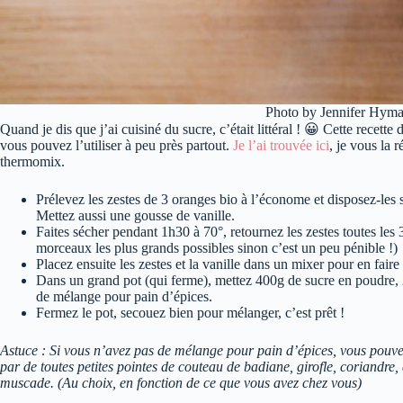
Photo by Jennifer Hym
Quand je dis que j’ai cuisiné du sucre, c’était littéral ! 😀 Cette recette
vous pouvez l’utiliser à peu près partout.
Je l’ai trouvée ici
, je vous la 
thermomix.
Prélevez les zestes de 3 oranges bio à l’économe et disposez-les s
Mettez aussi une gousse de vanille.
Faites sécher pendant 1h30 à 70°, retournez les zestes toutes les 
morceaux les plus grands possibles sinon c’est un peu pénible !)
Placez ensuite les zestes et la vanille dans un mixer pour en faire
Dans un grand pot (qui ferme), mettez 400g de sucre en poudre, 2 
de mélange pour pain d’épices.
Fermez le pot, secouez bien pour mélanger, c’est prêt !
Astuce : Si vous n’avez pas de mélange pour pain d’épices, vous pouve
par de toutes petites pointes de couteau de badiane, girofle, coriandre,
muscade. (Au choix, en fonction de ce que vous avez chez vous)