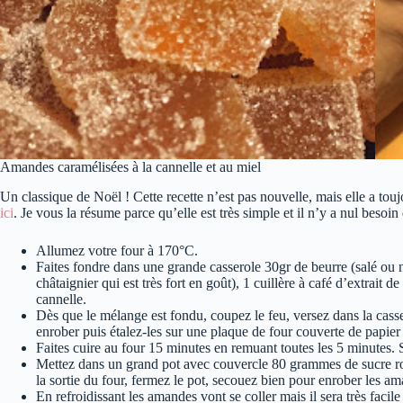
Amandes caramélisées à la cannelle et au miel
Un classique de Noël ! Cette recette n’est pas nouvelle, mais elle a tou
ici
. Je vous la résume parce qu’elle est très simple et il n’y a nul beso
Allumez votre four à 170°C.
Faites fondre dans une grande casserole 30gr de beurre (salé ou 
châtaignier qui est très fort en goût), 1 cuillère à café d’extrait d
cannelle.
Dès que le mélange est fondu, coupez le feu, versez dans la cass
enrober puis étalez-les sur une plaque de four couverte de papier 
Faites cuire au four 15 minutes en remuant toutes les 5 minutes. S
Mettez dans un grand pot avec couvercle 80 grammes de sucre roux
la sortie du four, fermez le pot, secouez bien pour enrober les a
En refroidissant les amandes vont se coller mais il sera très facile 