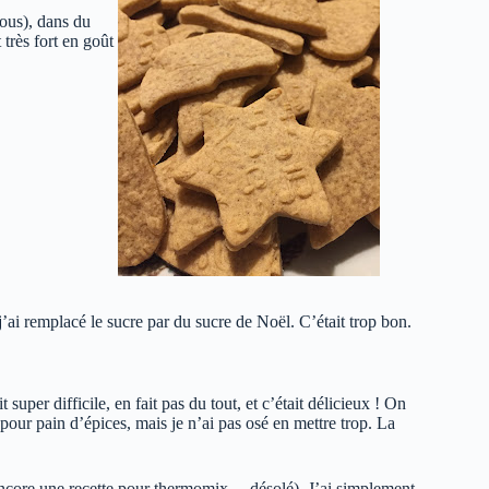
sous), dans du
très fort en goût
t j’ai remplacé le sucre par du sucre de Noël. C’était trop bon.
 super difficile, en fait pas du tout, et c’était délicieux ! On
 pour pain d’épices, mais je n’ai pas osé en mettre trop. La
ncore une recette pour thermomix… désolé). J’ai simplement