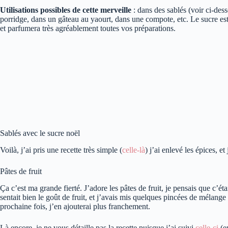
Utilisations possibles de cette merveille
: dans des sablés (voir ci-des
porridge, dans un gâteau au yaourt, dans une compote, etc. Le sucre est 
et parfumera très agréablement toutes vos préparations.
Sablés avec le sucre noël
Voilà, j’ai pris une recette très simple (
celle-là
) j’ai enlevé les épices, e
Pâtes de fruit
Ça c’est ma grande fierté. J’adore les pâtes de fruit, je pensais que c’était
sentait bien le goût de fruit, et j’avais mis quelques pincées de mélange
prochaine fois, j’en ajouterai plus franchement.
Là encore, je ne vous détaille pas la recette puisque j’ai suivi
celle-ci
(e