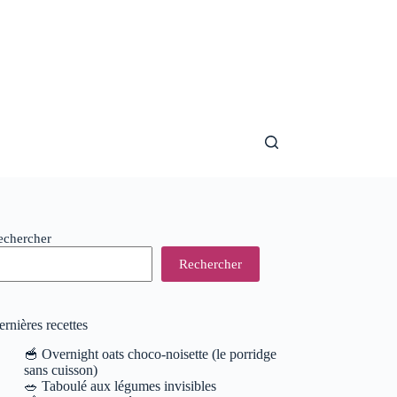
echercher
Rechercher
rnières recettes
🥣 Overnight oats choco-noisette (le porridge
sans cuisson)
🥗 Taboulé aux légumes invisibles