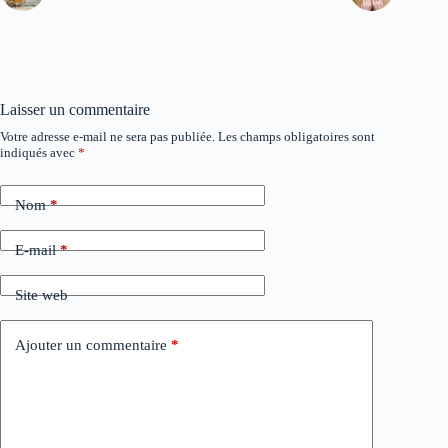
Laisser un commentaire
Votre adresse e-mail ne sera pas publiée.
Les champs obligatoires sont
A
indiqués avec
*
l
t
e
Nom
*
r
n
a
E-mail
*
t
i
Site web
v
e
:
Ajouter un commentaire
*