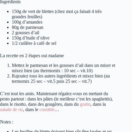
Ingrédients
150g de vert de blettes (chez moi ça faisait 4 très
grandes feuilles)
100g d’amandes
80g de parmesan
2 gousses d’ail
150g d’huile d’olive
1/2 cuillère à café de sel
La recette en 2 étapes oui madame
Mettez le parmesan et les gousses d’ail dans un mixer et
mixez bien (au thermomix : 10 sec – vit.10)
Rajoutez tous les autres ingrédients et mixez bien (au
termomix 25 sec – vit.5 puis 25 sec – vit.7)
C’est tout les amis. Maintenant régalez-vous en mettant du
pesto partout : dans les pâtes (le meilleur c’est les spaghettis),
dans le risotto, dans des gougères, dans du
gratin
, dans la
salade de riz
, dans le
crumble
…
Notes :
Les feuilles de blette doivent bien sûr être lavées et un