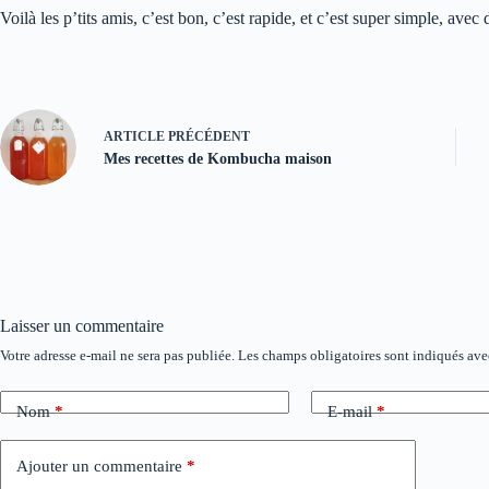
Voilà les p’tits amis, c’est bon, c’est rapide, et c’est super simple, ave
ARTICLE
PRÉCÉDENT
Mes recettes de Kombucha maison
Laisser un commentaire
Votre adresse e-mail ne sera pas publiée.
Les champs obligatoires sont indiqués av
A
l
t
Nom
*
E-mail
*
e
r
n
Ajouter un commentaire
*
a