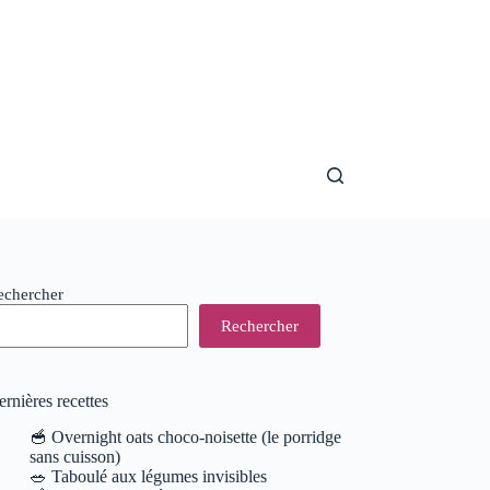
echercher
Rechercher
rnières recettes
🥣 Overnight oats choco-noisette (le porridge
sans cuisson)
🥗 Taboulé aux légumes invisibles