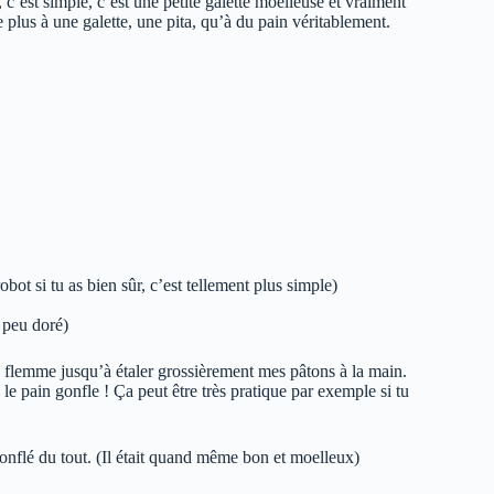
 c’est simple, c’est une petite galette moelleuse et vraiment
plus à une galette, une pita, qu’à du pain véritablement.
bot si tu as bien sûr, c’est tellement plus simple)
n peu doré)
a flemme jusqu’à étaler grossièrement mes pâtons à la main.
le pain gonfle ! Ça peut être très pratique par exemple si tu
onflé du tout. (Il était quand même bon et moelleux)