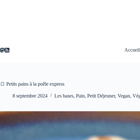
Passer
au
contenu
Accueil
🍞 Petits pains à la poêle express
8 septembre 2024
Les bases
,
Pain
,
Petit Déjeuner
,
Vegan
,
Vég