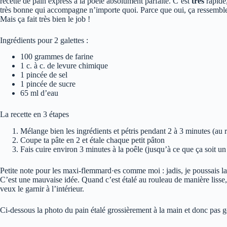
recette de pain express à la poêle absolument parfaite. C’est
très
rapide,
très bonne qui accompagne n’importe quoi. Parce que oui, ça ressemble 
Mais ça fait très bien le job !
Ingrédients pour 2 galettes :
100 grammes de farine
1 c. à c. de levure chimique
1 pincée de sel
1 pincée de sucre
65 ml d’eau
La recette en 3 étapes
Mélange bien les ingrédients et pétris pendant 2 à 3 minutes (au ro
Coupe ta pâte en 2 et étale chaque petit pâton
Fais cuire environ 3 minutes à la poêle (jusqu’à ce que ça soit u
Petite note pour les maxi-flemmard·es comme moi : jadis, je poussais l
C’est une mauvaise idée. Quand c’est étalé au rouleau de manière lisse, 
veux le garnir à l’intérieur.
Ci-dessous la photo du pain étalé grossièrement à la main et donc pas g