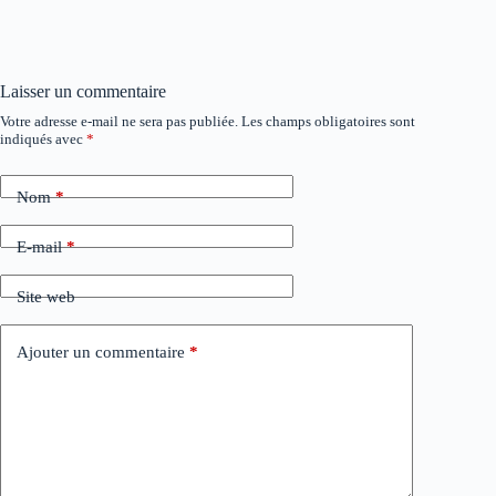
Laisser un commentaire
Votre adresse e-mail ne sera pas publiée.
Les champs obligatoires sont
A
indiqués avec
*
l
t
e
Nom
*
r
n
a
E-mail
*
t
i
Site web
v
e
:
Ajouter un commentaire
*