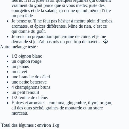
flétrie. Il faut juste avoir quelques légumes qui donnent
vraiment du goût parce que si vous mettez juste des
courgettes et de la salade, ça risque quand même d’être
un peu fade.
Je pense qu’il ne faut pas hésiter à mettre plein d’herbes,
aromates, et épices différentes. Mine de rien, c’est ce
qui donne du goût.
Je sens ma préparation qui termine de cuire, et je me
demande si je n’ai pas mis un peu trop de navet… 😬
Autre mélange testé :
1/2 oignon blanc
un oignon rouge
un panais
un navet
une branche de céleri
une petite betterave
4 champignons bruns
un petit fenouil
1/2 feuille de chêne.
Épices et aromates : curcuma, gingembre, thym, origan,
ail des ours séché, graines de moutarde et un sucre
morceau.
Total des légumes : environ 1kg