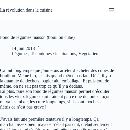
Passer
au
La révolution dans la cuisine
contenu
Fond de légumes maison (bouillon cube)
14 juin 2018
Légumes
,
Techniques / inspirations
,
Végétarien
Ça fait longtemps que j’aimerais arrêter d’acheter des cubes de
bouillon. Même bio, je suis quand même pas fan. Déjà, il y a
la quantité de déchets, papier alu, emballage. Et puis tout de
même, on ne sait pas trop ce qu’il y a dedans.
En plus, faire son fond de légumes maison permet d’écouler
tous les vieux légumes qui trainent parce que de toutes façons
on va les mixer, les cuire longtemps, si ils sont moches et
flétris ce n’est pas grave !
J’avais fait une première tentative il y a longtemps. Ça
marchait assez bien, mais ce n’était pas cuit, c’était seulement
des légumes mixés (donc quand même en petits morceaux)