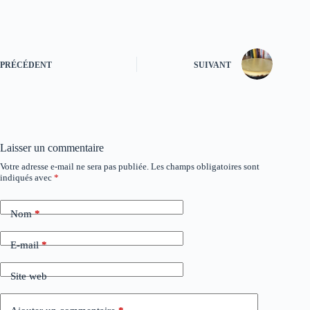
PRÉCÉDENT
SUIVANT
Laisser un commentaire
Votre adresse e-mail ne sera pas publiée.
Les champs obligatoires sont
A
indiqués avec
*
l
t
e
Nom
*
r
n
a
E-mail
*
t
i
Site web
v
e
: